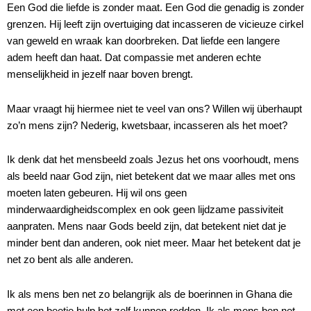
Een God die liefde is zonder maat. Een God die genadig is zonder
grenzen. Hij leeft zijn overtuiging dat incasseren de vicieuze cirkel
van geweld en wraak kan doorbreken. Dat liefde een langere
adem heeft dan haat. Dat compassie met anderen echte
menselijkheid in jezelf naar boven brengt.
Maar vraagt hij hiermee niet te veel van ons? Willen wij überhaupt
zo’n mens zijn? Nederig, kwetsbaar, incasseren als het moet?
Ik denk dat het mensbeeld zoals Jezus het ons voorhoudt, mens
als beeld naar God zijn, niet betekent dat we maar alles met ons
moeten laten gebeuren. Hij wil ons geen
minderwaardigheidscomplex en ook geen lijdzame passiviteit
aanpraten. Mens naar Gods beeld zijn, dat betekent niet dat je
minder bent dan anderen, ook niet meer. Maar het betekent dat je
net zo bent als alle anderen.
Ik als mens ben net zo belangrijk als de boerinnen in Ghana die
met een beetje hulp het zelf kunnen redden. Ik als mens ben net